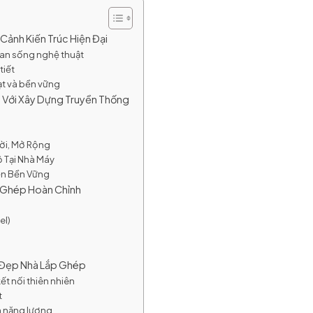
Cảnh Kiến Trúc Hiện Đại
an sống nghệ thuật
tiết
ạt và bền vững
o Với Xây Dựng Truyền Thống
Dời, Mở Rộng
 Tại Nhà Máy
iển Bền Vững
p Ghép Hoàn Chỉnh
el)
ẻ Đẹp Nhà Lắp Ghép
ết nối thiên nhiên
t
m năng lượng