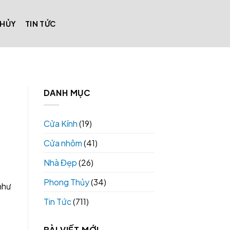
THỦY
TIN TỨC
DANH MỤC
Cửa Kính
(19)
Cửa nhôm
(41)
Nhà Đẹp
(26)
Phong Thủy
(34)
như
Tin Tức
(711)
BÀI VIẾT MỚI