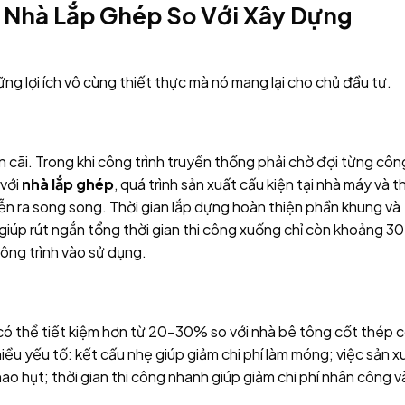
a Nhà Lắp Ghép So Với Xây Dựng
ng lợi ích vô cùng thiết thực mà nó mang lại cho chủ đầu tư.
 cãi. Trong khi công trình truyền thống phải chờ đợi từng côn
 với
nhà lắp ghép
, quá trình sản xuất cấu kiện tại nhà máy và th
n ra song song. Thời gian lắp dựng hoàn thiện phần khung và
 giúp rút ngắn tổng thời gian thi công xuống chỉ còn khoảng 3
ng trình vào sử dụng.
ó thể tiết kiệm hơn từ 20-30% so với nhà bê tông cốt thép 
hiều yếu tố: kết cấu nhẹ giúp giảm chi phí làm móng; việc sản x
 hao hụt; thời gian thi công nhanh giúp giảm chi phí nhân công v