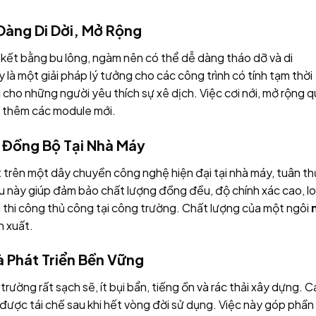
 Dàng Di Dời, Mở Rộng
 kết bằng bu lông, ngàm nên có thể dễ dàng tháo dỡ và di
là một giải pháp lý tưởng cho các công trình có tính tạm thời
cho những người yêu thích sự xê dịch. Việc cơi nới, mở rộng 
p thêm các module mới.
 Đồng Bộ Tại Nhà Máy
 trên một dây chuyền công nghệ hiện đại tại nhà máy, tuân th
u này giúp đảm bảo chất lượng đồng đều, độ chính xác cao, lo
h thi công thủ công tại công trường. Chất lượng của một ngôi
 xuất.
à Phát Triển Bền Vững
trường rất sạch sẽ, ít bụi bẩn, tiếng ồn và rác thải xây dựng. C
 được tái chế sau khi hết vòng đời sử dụng. Việc này góp phần