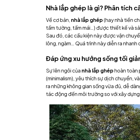
Nhà lắp ghép là gì? Phân tích cấ
Về cơ bản,
nhà lắp ghép
(hay nhà tiền ch
tấm tường, tấm mái…) được thiết kế và sả
Sau đó, các cấu kiện này được vận chuyển 
lông, ngàm… Quá trình này diễn ra nhanh 
Đáp ứng xu hướng sống tối giản
Sự lên ngôi của
nhà lắp ghép
hoàn toàn p
(minimalism), yêu thích sự dịch chuyển, 
ra những không gian sống vừa đủ, dễ dàng t
tác động đến môi trường so với xây dựng