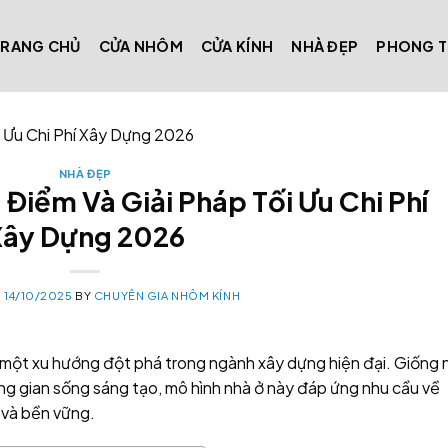
TRANG CHỦ
CỬA NHÔM
CỬA KÍNH
NHÀ ĐẸP
PHONG 
i Ưu Chi Phí Xây Dựng 2026
NHÀ ĐẸP
Điểm Và Giải Pháp Tối Ưu Chi Phí
Xây Dựng 2026
N
14/10/2025
BY
CHUYÊN GIA NHÔM KÍNH
 một xu hướng đột phá trong ngành xây dựng hiện đại. Giống 
 gian sống sáng tạo, mô hình nhà ở này đáp ứng nhu cầu về
 và bền vững.