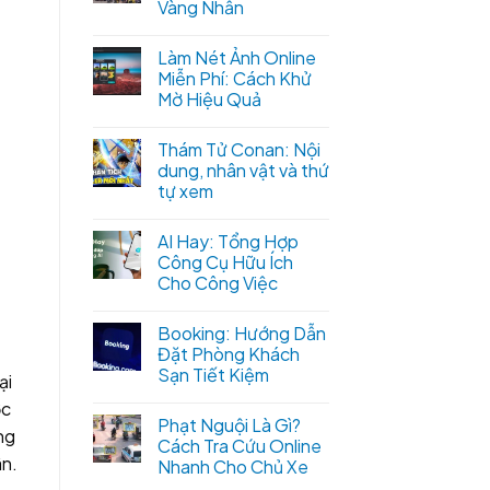
Vàng Nhẫn
Làm Nét Ảnh Online
Miễn Phí: Cách Khử
Mờ Hiệu Quả
Thám Tử Conan: Nội
dung, nhân vật và thứ
tự xem
AI Hay: Tổng Hợp
Công Cụ Hữu Ích
Cho Công Việc
Booking: Hướng Dẫn
Đặt Phòng Khách
Sạn Tiết Kiệm
ại
ợc
Phạt Nguội Là Gì?
ng
Cách Tra Cứu Online
ân.
Nhanh Cho Chủ Xe