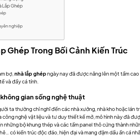
hà Lắp Ghép
ghép
huyên nghiệp
ắp Ghép Trong Bối Cảnh Kiến Trúc
tạm bợ,
nhà lắp ghép
ngày nay đã được nâng lên một tầm cao
tế và đầy cá tính.
 không gian sống nghệ thuật
gười ta thường chỉ nghĩ đến các nhà xưởng, nhà kho hoặc lán tr
ủa công nghệ vật liệu và tư duy thiết kế mở, mô hình này đã đư
biến những bộ khung thép và các tấm panel thô cứng thành nhữ
phê… có kiến trúc độc đáo, hiện đại và mang đậm dấu ấn cá nh