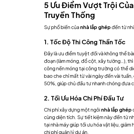
5 Ưu Điểm Vượt Trội Củ
Truyền Thống
Sự phổ biến của
nhà lắp ghép
đến từ nhữ
1. Tốc Độ Thi Công Thần Tốc
Đây là ưu điểm tuyệt đối và không thể bàn
đoạn (làm móng, đổ cột, xây tường…), thì
công nền móng tại công trường có thể diễ
bao che chỉ mất từ vài ngày đến vài tuần,
50%, giúp chủ đầu tư nhanh chóng đưa cô
2. Tối Ưu Hóa Chi Phí Đầu Tư
Chi phí xây dựng một ngôi
nhà lắp ghép
c
cùng diện tích. Sự tiết kiệm này đến từ n
tại nhà máy giúp tối ưu hóa vật liệu, giảm
chi phí quản lý dự án.