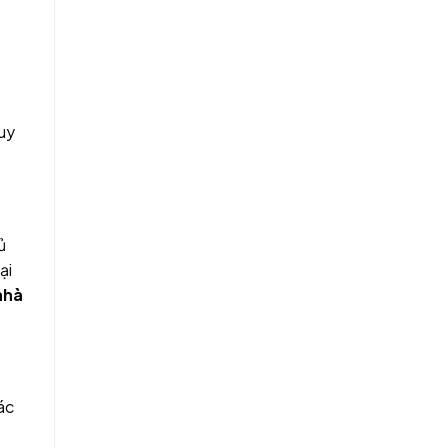
quy
ủ
ại
nhà
ác