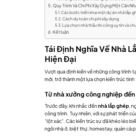
Quy Trình Và Chi Phí Xây Dựng Một Căn N
Các bước triển khai một dự án nhà lắp 
Cách dự toán chi phí xây dựng
Lựa chọn nhà thầu thi công uy tín và c
Kết luận
Tái Định Nghĩa Về Nhà L
Hiện Đại
Vượt qua định kiến về những công trình 
mới, trở thành một lựa chọn kiến trúc tinh 
Từ nhà xưởng công nghiệp đến
Trước đây, khi nhắc đến
nhà lắp ghép
, n
công trình. Tuy nhiên, với sự phát triển c
“lột xác”. Các kiến trúc sư đã khéo léo 
ngôi nhà ở, biệt thự, homestay, quán cà 