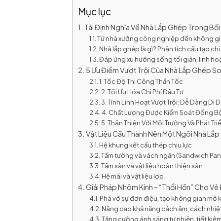
Mục lục
Tái Định Nghĩa Về Nhà Lắp Ghép Trong Bối 
Từ nhà xưởng công nghiệp đến không gi
Nhà lắp ghép là gì? Phân tích cấu tạo chi 
Đáp ứng xu hướng sống tối giản, linh ho
5 Ưu Điểm Vượt Trội Của Nhà Lắp Ghép S
1. Tốc Độ Thi Công Thần Tốc
2. Tối Ưu Hóa Chi Phí Đầu Tư
3. Tính Linh Hoạt Vượt Trội: Dễ Dàng Di 
4. Chất Lượng Được Kiểm Soát Đồng Bộ
5. Thân Thiện Với Môi Trường Và Phát Tr
Vật Liệu Cấu Thành Nên Một Ngôi Nhà Lắ
Hệ khung kết cấu thép chịu lực
Tấm tường và vách ngăn (Sandwich Pan
Tấm sàn và vật liệu hoàn thiện sàn
Hệ mái và vật liệu lợp
Giải Pháp Nhôm Kính – “Thổi Hồn” Cho V
Phá vỡ sự đơn điệu, tạo không gian mở k
Nâng cao khả năng cách âm, cách nhiệ
Tăng cường ánh sáng tự nhiên, tiết kiệ