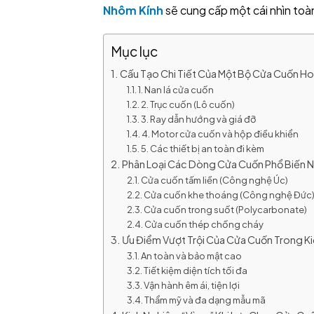
Nhôm Kính
sẽ cung cấp một cái nhìn toàn 
Mục lục
Cấu Tạo Chi Tiết Của Một Bộ Cửa Cuốn Ho
1. Nan lá cửa cuốn
2. Trục cuốn (Lô cuốn)
3. Ray dẫn hướng và giá đỡ
4. Motor cửa cuốn và hộp điều khiển
5. Các thiết bị an toàn đi kèm
Phân Loại Các Dòng Cửa Cuốn Phổ Biến N
Cửa cuốn tấm liền (Công nghệ Úc)
Cửa cuốn khe thoáng (Công nghệ Đức
Cửa cuốn trong suốt (Polycarbonate)
Cửa cuốn thép chống cháy
Ưu Điểm Vượt Trội Của Cửa Cuốn Trong Ki
An toàn và bảo mật cao
Tiết kiệm diện tích tối đa
Vận hành êm ái, tiện lợi
Thẩm mỹ và đa dạng mẫu mã