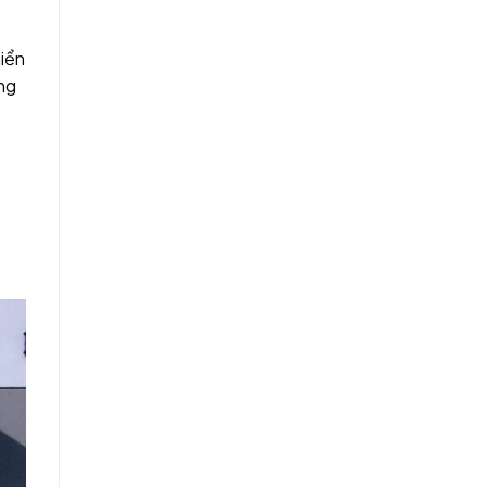
hiển
ồng