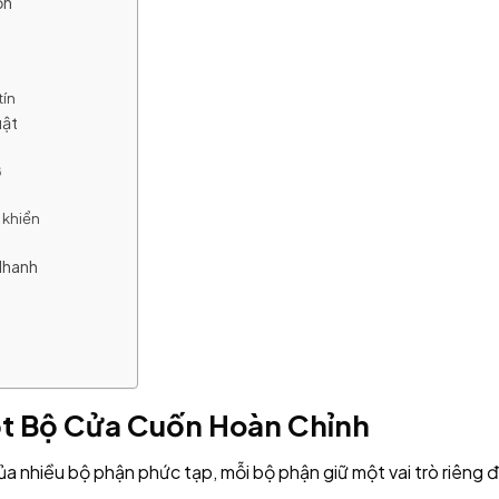
ốn
tín
uật
ỡ
 khiển
Nhanh
ột Bộ Cửa Cuốn Hoàn Chỉnh
của nhiều bộ phận phức tạp, mỗi bộ phận giữ một vai trò riêng 