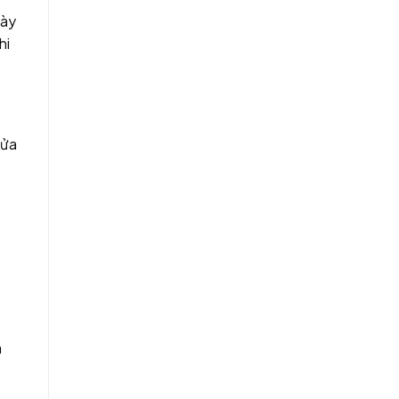
này
hi
lửa
à