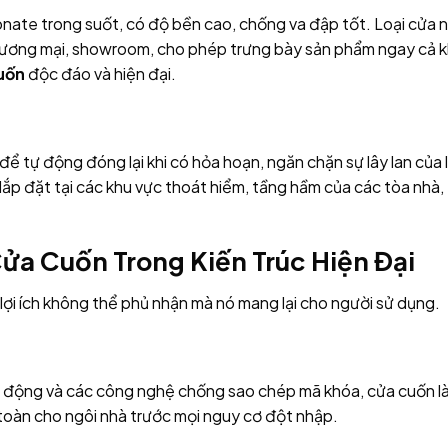
onate trong suốt, có độ bền cao, chống va đập tốt. Loại cửa 
hương mại, showroom, cho phép trưng bày sản phẩm ngay cả k
uốn
độc đáo và hiện đại.
ể tự động đóng lại khi có hỏa hoạn, ngăn chặn sự lây lan của 
ắp đặt tại các khu vực thoát hiểm, tầng hầm của các tòa nhà,
ửa Cuốn Trong Kiến Trúc Hiện Đại
ợi ích không thể phủ nhận mà nó mang lại cho người sử dụng.
ên động và các công nghệ chống sao chép mã khóa, cửa cuốn l
n toàn cho ngôi nhà trước mọi nguy cơ đột nhập.