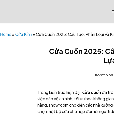
Skip
to
content
Home
»
Cửa Kính
»
Cửa Cuốn 2025: Cấu Tạo, Phân Loại Và K
Cửa Cuốn 2025: Cấ
Lự
POSTED ON
Trong kiến trúc hiện đại,
cửa cuốn
đã trở
việc bảo vệ an ninh, tối ưu hóa không gi
hàng, showroom cho đến các nhà xưởng c
chọn một bộ cửa phù hợp đòi hỏi người dù