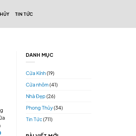
THỦY
TIN TỨC
DANH MỤC
Cửa Kính
(19)
Cửa nhôm
(41)
Nhà Đẹp
(26)
Phong Thủy
(34)
ng
cửa
Tin Tức
(711)
a
0
BÀI VIẾT MỚI