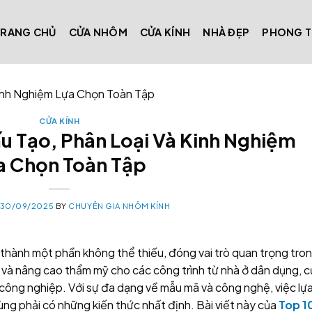
TRANG CHỦ
CỬA NHÔM
CỬA KÍNH
NHÀ ĐẸP
PHONG 
inh Nghiệm Lựa Chọn Toàn Tập
CỬA KÍNH
u Tạo, Phân Loại Và Kinh Nghiệm
a Chọn Toàn Tập
30/09/2025
BY
CHUYÊN GIA NHÔM KÍNH
 thành một phần không thể thiếu, đóng vai trò quan trọng tro
an và nâng cao thẩm mỹ cho các công trình từ nhà ở dân dụng, 
ông nghiệp. Với sự đa dạng về mẫu mã và công nghệ, việc lự
ng phải có những kiến thức nhất định. Bài viết này của
Top 1