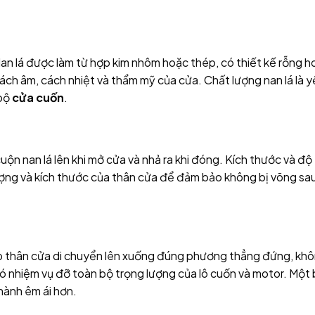
Nan lá được làm từ hợp kim nhôm hoặc thép, có thiết kế rỗng h
ch âm, cách nhiệt và thẩm mỹ của cửa. Chất lượng nan lá là 
 bộ
cửa cuốn
.
uộn nan lá lên khi mở cửa và nhả ra khi đóng. Kích thước và độ
lượng và kích thước của thân cửa để đảm bảo không bị võng sa
úp thân cửa di chuyển lên xuống đúng phương thẳng đứng, kh
, có nhiệm vụ đỡ toàn bộ trọng lượng của lô cuốn và motor. Một
hành êm ái hơn.