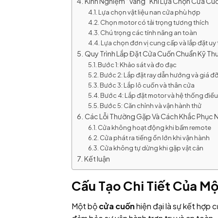
Kinh Nghiệm “Vàng” Khi Lựa Chọn Cửa Cu
Lựa chọn vật liệu nan cửa phù hợp
Chọn motor có tải trọng tương thích
Chú trọng các tính năng an toàn
Lựa chọn đơn vị cung cấp và lắp đặt uy 
Quy Trình Lắp Đặt Cửa Cuốn Chuẩn Kỹ Th
Bước 1: Khảo sát và đo đạc
Bước 2: Lắp đặt ray dẫn hướng và giá đ
Bước 3: Lắp lô cuốn và thân cửa
Bước 4: Lắp đặt motor và hệ thống điều
Bước 5: Căn chỉnh và vận hành thử
Các Lỗi Thường Gặp Và Cách Khắc Phục 
Cửa không hoạt động khi bấm remote
Cửa phát ra tiếng ồn lớn khi vận hành
Cửa không tự dừng khi gặp vật cản
Kết luận
Cấu Tạo Chi Tiết Của M
Một bộ
cửa cuốn
hiện đại là sự kết hợp 